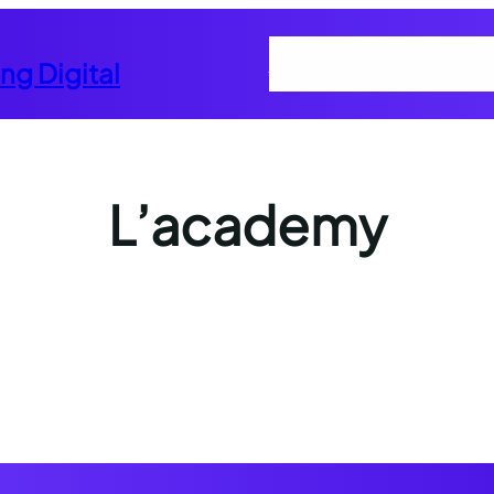
Home
Contact
L’academy
L’a
ng Digital
L’academy